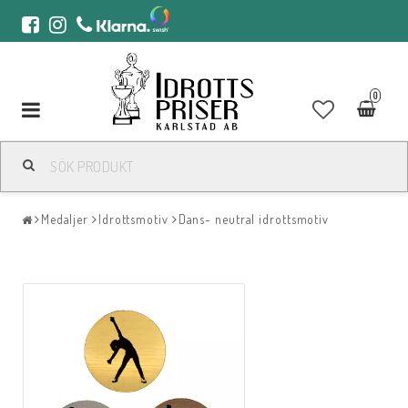
0
Toggle
navigation
Medaljer
Idrottsmotiv
Dans- neutral idrottsmotiv