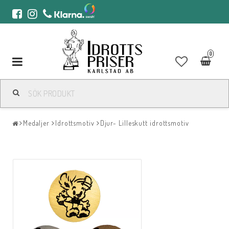
0
Toggle
navigation
Medaljer
Idrottsmotiv
Djur- Lilleskutt idrottsmotiv