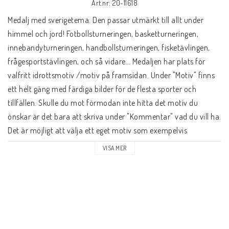
Art.nr: 20-11618
Medalj med sverigetema. Den passar utmärkt till allt under 
himmel och jord! Fotbollsturneringen, basketturneringen, 
innebandyturneringen, handbollsturneringen, fisketävlingen, 
frågesportstävlingen, och så vidare… Medaljen har plats för 
valfritt idrottsmotiv /motiv på framsidan. Under "Motiv" finns 
ett helt gäng med färdiga bilder för de flesta sporter och 
tillfällen. Skulle du mot förmodan inte hitta det motiv du 
önskar är det bara att skriva under "Kommentar" vad du vill ha.   
Det är möjligt att välja ett eget motiv som exempelvis 
tävlingens namn eller egen logga. Välj "Eget motiv" som ligger 
VISA MER
längst ner i listan under "Motiv" och bifoga bild. Detta är helt 
kostnadsfritt. Motivet blir svart och bakgrundsfärgen matchar 
medaljens färg. Dessa motiv går även att beställa i färg, 
kontakta oss för offert. Bilder på våra färdiga motiv hittar du 
här: 
Klicka här för att se motiven!