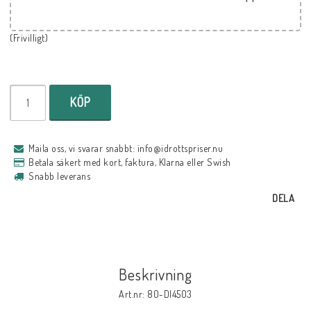
(Frivilligt)
KÖP
Maila oss, vi svarar snabbt: info@idrottspriser.nu
Betala säkert med kort, faktura, Klarna eller Swish
Snabb leverans
DELA
Beskrivning
Art.nr: 80-DI4503