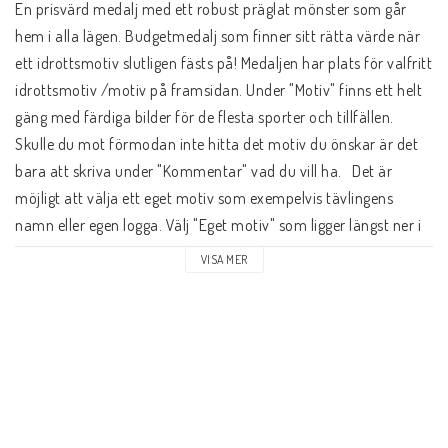
En prisvärd medalj med ett robust präglat mönster som går 
hem i alla lägen. Budgetmedalj som finner sitt rätta värde när 
ett idrottsmotiv slutligen fästs på! Medaljen har plats för valfritt 
idrottsmotiv /motiv på framsidan. Under "Motiv" finns ett helt 
gäng med färdiga bilder för de flesta sporter och tillfällen. 
Skulle du mot förmodan inte hitta det motiv du önskar är det 
bara att skriva under "Kommentar" vad du vill ha.   Det är 
möjligt att välja ett eget motiv som exempelvis tävlingens 
namn eller egen logga. Välj "Eget motiv" som ligger längst ner i 
listan under "Motiv" och bifoga bild. Detta är helt kostnadsfritt. 
VISA MER
Motivet blir svart och bakgrundsfärgen matchar medaljens 
färg. Dessa motiv går även att beställa i färg, kontakta oss för 
offert. Bilder på våra färdiga motiv hittar du här: 
Klicka här för att se motiven!
Medaljband finns i två storlekar: en längre variant för att hänga 