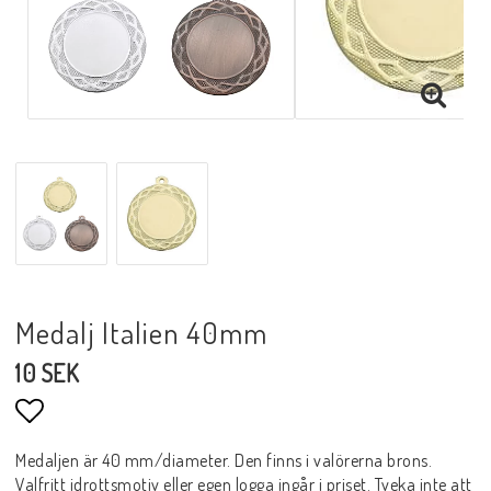
Medalj Italien 40mm
10 SEK
Lägg till i favoritlistan
Medaljen är 40 mm/diameter. Den finns i valörerna brons.
Valfritt idrottsmotiv eller egen logga ingår i priset. Tveka inte att