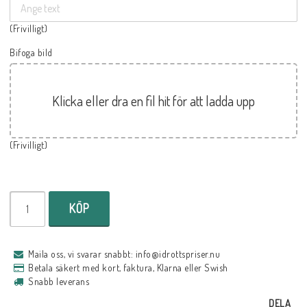
(Frivilligt)
Bifoga bild
Klicka eller dra en fil hit för att ladda upp
(Frivilligt)
KÖP
Maila oss, vi svarar snabbt: info@idrottspriser.nu
Betala säkert med kort, faktura, Klarna eller Swish
Snabb leverans
DELA