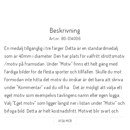
Beskrivning
Art.nr: 80-DI4006
En medalj tillgänglig i tre färger. Detta är en standardmedalj 
som är 40mm i diameter. Den har plats för valfritt idrottsmotiv 
/motiv på framsidan. Under "Motiv" finns ett helt gäng med 
färdiga bilder för de flesta sporter och tillfällen. Skulle du mot 
förmodan inte hitta det motiv du önskar är det bara att skriva 
under "Kommentar" vad du vill ha.   Det är möjligt att välja ett 
eget motiv som exempelvis tävlingens namn eller egen logga. 
Välj "Eget motiv" som ligger längst ner i listan under "Motiv" och 
bifoga bild. Detta är helt kostnadsfritt. Motivet blir svart och 
bakgrundsfärgen matchar medaljens färg. Dessa motiv går 
VISA MER
även att beställa i färg, kontakta oss för offert. Bilder på våra 