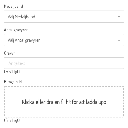
Medaljband
Antal gravyrer
Gravyr
(Frivilligt)
Bifoga bild
Klicka eller dra en fil hit för att ladda upp
(Frivilligt)