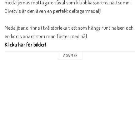
medaljernas mottagare såväl som klubbkassörens nattsömn! 
Givetvis är den även en perfekt deltagarmedalj!

Medaljband finns i två storlekar: ett som hängs runt halsen och 
Klicka här för bilder!
VISA MER
Valfri text kan graveras på baksidan. 
Klicka här för prislista!