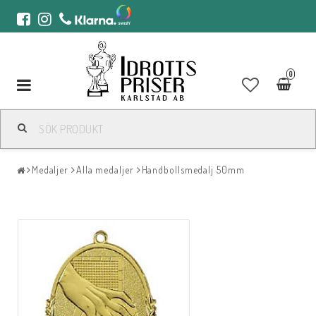
0
Toggle
navigation
Medaljer
Alla medaljer
Handbollsmedalj 50mm