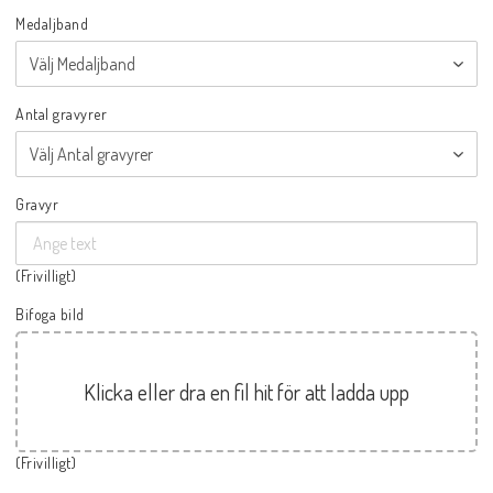
Medaljband
Antal gravyrer
Gravyr
(Frivilligt)
Bifoga bild
Klicka eller dra en fil hit för att ladda upp
(Frivilligt)