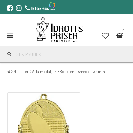
0
Toggle
navigation
Medaljer
Alla medaljer
Bordtennismedalj 50mm