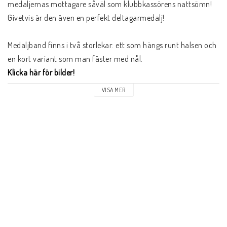
medaljernas mottagare såväl som klubbkassörens nattsömn! 
Givetvis är den även en perfekt deltagarmedalj!

Medaljband finns i två storlekar: ett som hängs runt halsen och 
Klicka här för bilder!
VISA MER
Valfri text kan graveras på baksidan. 
Klicka här för prislista!